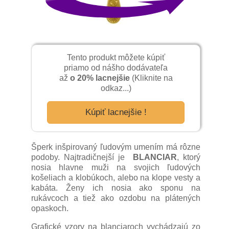
Tento produkt môžete kúpiť
priamo od nášho dodávateľa
až
o 20% lacnejšie
(Kliknite na
odkaz...)
Kúpiť lacnejšie !
Šperk inšpirovaný ľudovým umením má rôzne
podoby. Najtradičnejší je
BLANCIAR
, ktorý
nosia hlavne muži na svojich ľudových
košeliach a klobúkoch, alebo na klope vesty a
kabáta. Ženy ich nosia ako sponu na
rukávcoch a tiež ako ozdobu na plátených
opaskoch.
Grafické vzory na blanciaroch vychádzajú zo