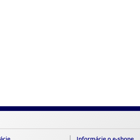
ých praciek na opasky
Výrobky z pravej hovädzej kože
ácie
Informácie o e-shope