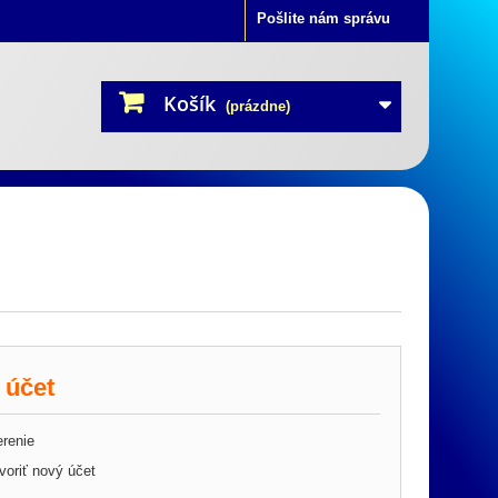
Pošlite nám správu
Košík
(prázdne)
 účet
renie
oriť nový účet