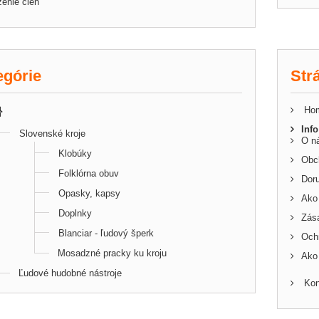
enie cien
egórie
Str
Ho
Info
Slovenské kroje
O n
Klobúky
Obc
Folklórna obuv
Doru
Opasky, kapsy
Ako
Doplnky
Zás
Blanciar - ľudový šperk
Och
Mosadzné pracky ku kroju
Ako 
Ľudové hudobné nástroje
Kon