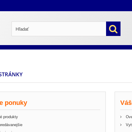
STRÁNKY
e ponuky
Váš
é produkty
Ove
redávanejšie
Vytv