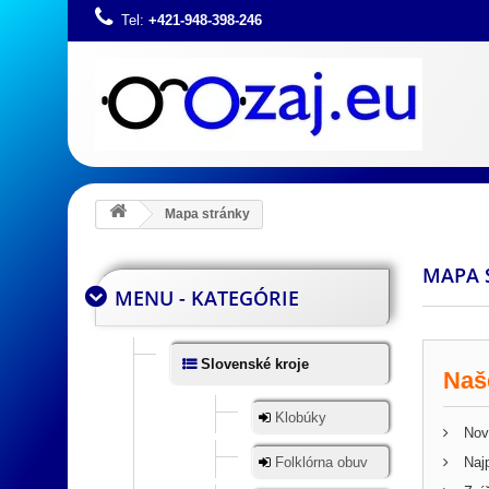
Tel:
+421-948-398-246
Mapa stránky
MAPA 
MENU - KATEGÓRIE
Slovenské kroje
Naš
Klobúky
Nov
Folklórna obuv
Najp