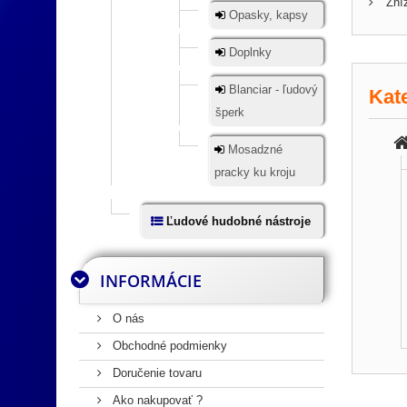
Zníž
Opasky, kapsy
Doplnky
Blanciar - ľudový
Kat
šperk
Mosadzné
pracky ku kroju
Ľudové hudobné nástroje
INFORMÁCIE
O nás
Obchodné podmienky
Doručenie tovaru
Ako nakupovať ?