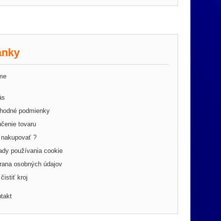
ánky
me
ás
hodné podmienky
čenie tovaru
 nakupovať ?
ady používania cookie
rana osobných údajov
čistiť kroj
takt