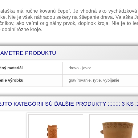
alaška má ručne kovanú čepeľ. Je vhodná ako vychádzková pa
ke. Nie je však náhradou sekery na štiepanie dreva. Valaška Já
čníkov, ako veľmi originálny prvok, doplnok kroja. Nie je to l
doplní rôzne kroje.
RAMETRE PRODUKTU
dný materiál
drevo - javor
nie výrobku
gravírovanie, rytie, vybíjanie
JTO KATEGÓRII SÚ ĎALŠIE PRODUKTY :::::::: 3 KS ::::