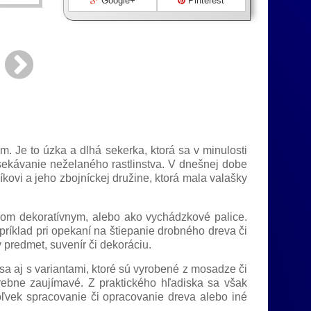
Google+
Pinterest
. Je to úzka a dlhá sekerka, ktorá sa v minulosti
osekávanie neželaného rastlinstva. V dnešnej dobe
kovi a jeho zbojníckej družine, ktorá mala valašky
om dekoratívnym, alebo ako vychádzkové palice.
ríklad pri opekaní na štiepanie drobného dreva či
 predmet, suvenír či dekoráciu.
sa aj s variantami, ktoré sú vyrobené z mosadze či
ebne zaujímavé. Z praktického hľadiska sa však
ľvek spracovanie či opracovanie dreva alebo iné