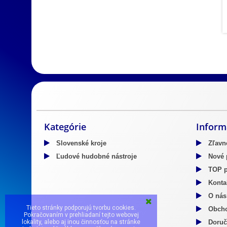
Slovenský kroj
Predaj Slovenských krojov
Predaj mosadzn
Kategórie
Inform
Slovenské kroje
Zľavn
Ľudové hudobné nástroje
Nové 
TOP p
Kontak
O nás
Tieto stránky podporujú tvorbu cookies.
Obcho
Pokračovaním v prehliadaní tejto webovej
lokality, alebo aj inou činnosťou na stránke
Doruč