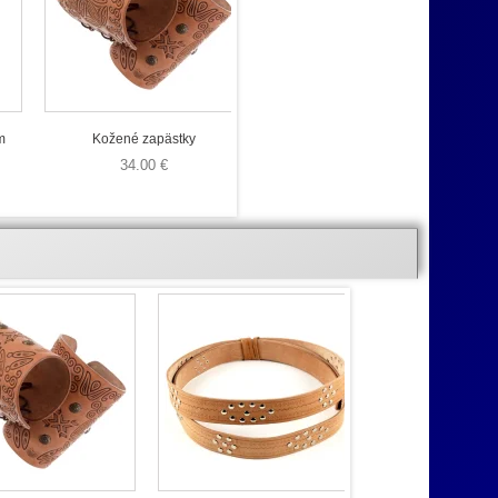
m
Kožené zapästky
34.00 €