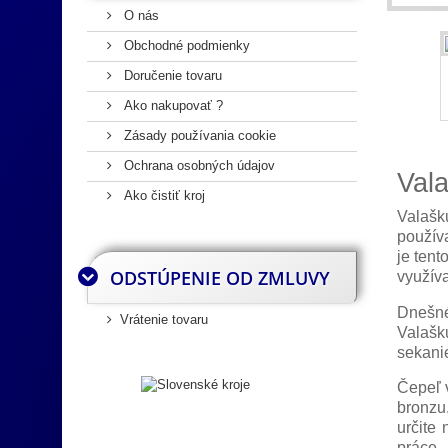
O nás
Obchodné podmienky
Doručenie tovaru
Ako nakupovať ?
Zásady používania cookie
Ochrana osobných údajov
Val
Ako čistiť kroj
Valašk
použív
je tent
ODSTÚPENIE OD ZMLUVY
využíva
Dnešné
Vrátenie tovaru
Valašk
sekanie
Čepeľ v
bronzu
určite
práce.