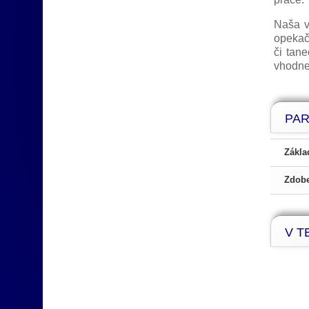
Naša v
opekač
či tane
vhodne 
PA
Zákla
Zdobe
V TE