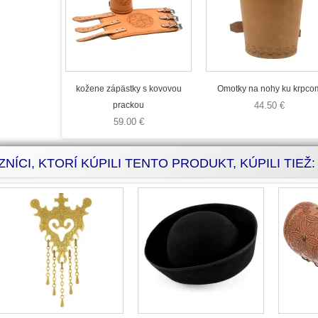
kožene zápästky s kovovou
Omotky na nohy ku krpco
prackou
44.50 €
59.00 €
NÍCI, KTORÍ KÚPILI TENTO PRODUKT, KÚPILI TIEŽ: