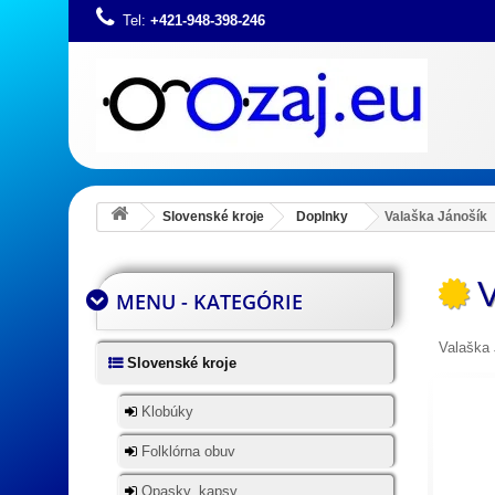
Tel:
+421-948-398-246
Slovenské kroje
Doplnky
Valaška Jánošík
V
MENU - KATEGÓRIE
Valaška 
Slovenské kroje
Klobúky
Folklórna obuv
Opasky, kapsy