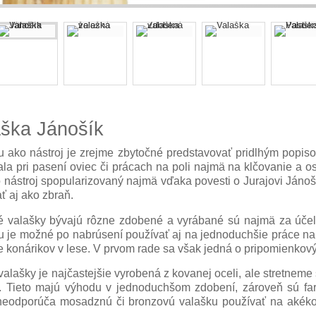
aška Jánošík
u ako nástroj je zrejme zbytočné predstavovať pridlhým popisom
ala pri pasení oviec či prácach na poli najmä na klčovanie a 
o nástroj spopularizovaný najmä vďaka povesti o Jurajovi Jánoší
ť aj ako zbraň.
 valašky bývajú rôzne zdobené a vyrábané sú najmä za účel
u je možné po nabrúsení používať aj na jednoduchšie práce nap
 konárikov v lese. V prvom rade sa však jedná o pripomienkový
alašky je najčastejšie vyrobená z kovanej oceli, ale stretneme 
. Tieto majú výhodu v jednoduchšom zdobení, zároveň sú far
 neodporúča mosadznú či bronzovú valašku používať na akéko