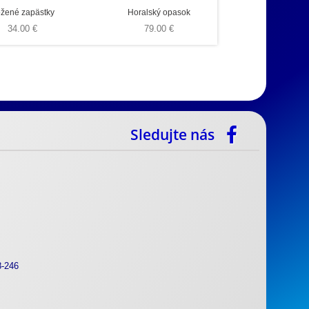
žené zapästky
Horalský opasok
34.00 €
79.00 €
Sledujte nás
8-246