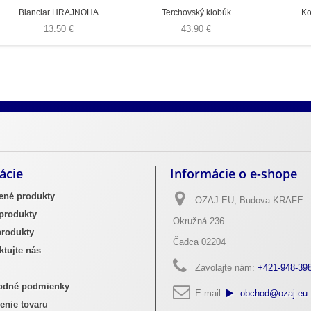
Blanciar HRAJNOHA
Terchovský klobúk
Ko
13.50 €
43.90 €
ých praciek na opasky
Výrobky z pravej hovädzej kože
ácie
Informácie o e-shope
ené produkty
OZAJ.EU, Budova KRAFE
produkty
Okružná 236
rodukty
Čadca 02204
tujte nás
Zavolajte nám:
+421-948-39
dné podmienky
E-mail:
obchod@ozaj.eu
enie tovaru