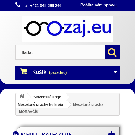
Pošlite nám správu
Tel:
+421-948-398-246
Košík
(prázdne)
Slovenské kroje
Mosadzné pracky ku kroju
Mosadzná pracka
MORAVČÍK
MENU - KATEGÓRIE