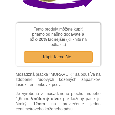
Tento produkt môžete kúpiť
priamo od nášho dodávateľa
až
o 20% lacnejšie
(Kliknite na
odkaz...)
Kúpiť lacnejšie !
Mosadzná pracka "MORAVČÍK" sa používa na
zdobenie ľudových kožených zapästkov,
tašiek, remienkov krpcov...
Je vyrobená z mosadzného plechu hrubého
1,6mm.
Vnútorný otvor
pre kožený pásik je
široký
12mm
na prevlečenie jedno
centimetrového koženého pásu.