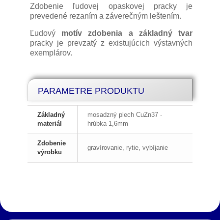
Zdobenie ľudovej opaskovej pracky je
prevedené rezaním a záverečným leštením.
Ľudový
motív zdobenia a základný tvar
pracky je prevzatý z existujúcich výstavných
exemplárov.
PARAMETRE PRODUKTU
Základný
mosadzný plech CuZn37 -
materiál
hrúbka 1,6mm
Zdobenie
gravírovanie, rytie, vybíjanie
výrobku
Slovenský kroj
Predaj Slovenských krojov
Predaj
mosadzných praciek na opasky
Výrobky z pravej