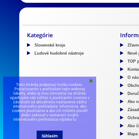
Slovenský kroj
Predaj Slovenských krojov
Predaj mosadzn
Kategórie
Inform
Slovenské kroje
Zľavn
Ľudové hudobné nástroje
Nové 
TOP p
Kontak
O nás
Tieto stránky podporujú tvorbu cookies.
Obcho
Pokračovaním v prehliadaní tejto webovej
Doruč
lokality, alebo aj inou činnosťou na stránke
vyjadrujete váš súhlas s používaním coocies v
Ako n
závislosti od aktuálneho nastavenia vášho
internetového prehliadača. Informácie, ako
Zásad
cookies používame a ako ich môžete povoliť
alebo zakázať v nastavení svojho
Ochra
internetového prehliadača nájdete tu:
Viac
informácií
Ako či
Mapa
Súhlasím