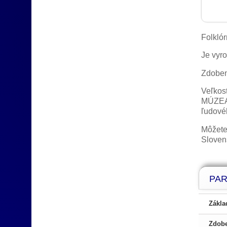
Folkló
Je vyr
Zdoben
Veľkos
MÚZEA 
ľudovéh
Môžete
Sloven
PA
Zákla
Zdobe