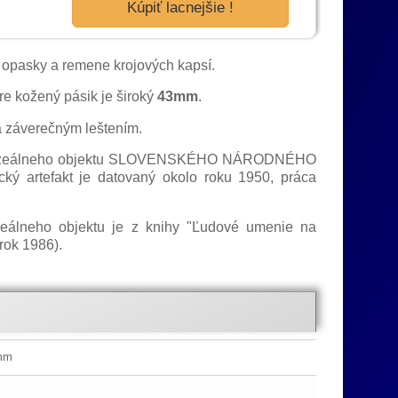
Kúpiť lacnejšie !
opasky a remene krojových kapsí.
re kožený pásik je široký
43mm
.
a záverečným leštením.
ú z muzeálneho objektu SLOVENSKÉHO NÁRODNÉHO
ický artefakt je datovaný okolo roku 1950, práca
zeálneho objektu je z knihy "Ľudové umenie na
rok 1986).
6mm