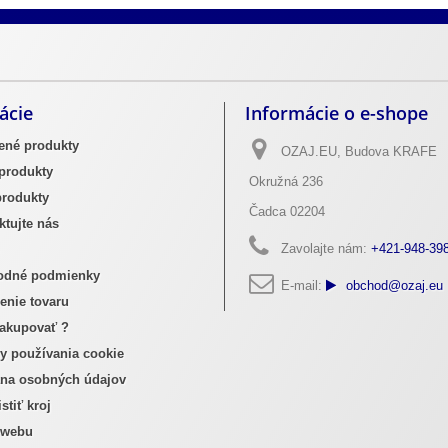
ých praciek na opasky
Výrobky z pravej hovädzej kože
ácie
Informácie o e-shope
ené produkty
OZAJ.EU, Budova KRAFE
produkty
Okružná 236
rodukty
Čadca 02204
tujte nás
Zavolajte nám:
+421-948-39
dné podmienky
E-mail:
obchod@ozaj.eu
enie tovaru
akupovať ?
y používania cookie
na osobných údajov
stiť kroj
 webu