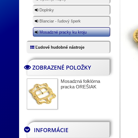
Doplnky
Blanciar - ľudový šperk
Mosadzné pracky ku kroju
Ľudové hudobné nástroje
ZOBRAZENÉ POLOŽKY
Mosadzná folklórna
pracka OREŠIAK
INFORMÁCIE