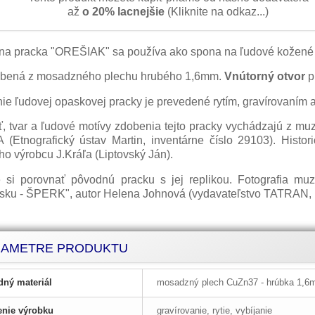
až
o 20% lacnejšie
(Kliknite na odkaz...)
rna pracka "OREŠIAK" sa používa ako spona na ľudové kožené 
obená z mosadzného plechu hrubého 1,6mm.
Vnútorný otvor
p
ie ľudovej opaskovej pracky je prevedené rytím, gravírovaním 
ť, tvar a ľudové motívy zdobenia tejto pracky vychádzaj
(Etnografický ústav Martin, inventárne číslo 29103). Histor
o výrobcu J.Kráľa (Liptovský Ján).
 si porovnať pôvodnú pracku s jej replikou. Fotografia mu
sku - ŠPERK", autor Helena Johnová (vydavateľstvo TATRAN, 
RAMETRE PRODUKTU
dný materiál
mosadzný plech CuZn37 - hrúbka 1,
nie výrobku
gravírovanie, rytie, vybíjanie