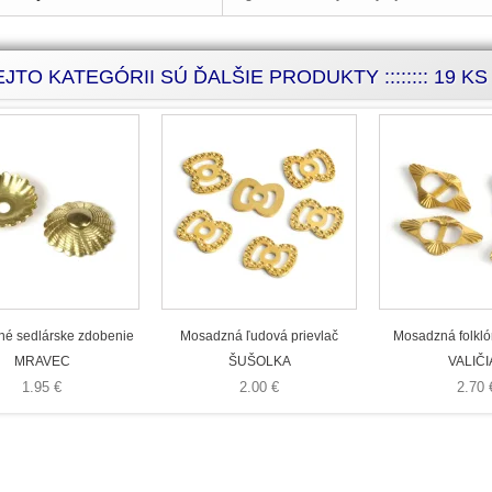
JTO KATEGÓRII SÚ ĎALŠIE PRODUKTY :::::::: 19 KS :::
é sedlárske zdobenie
Mosadzná ľudová prievlač
Mosadzná folkló
MRAVEC
ŠUŠOLKA
VALIČI
1.95 €
2.00 €
2.70 