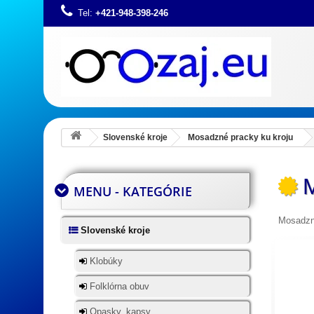
Tel:
+421-948-398-246
Slovenské kroje
Mosadzné pracky ku kroju
MENU - KATEGÓRIE
Mosadzn
Slovenské kroje
Klobúky
Folklórna obuv
Opasky, kapsy