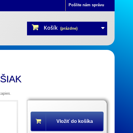
Pošlite nám správu
Košík
(prázdne)
EŠIAK
apies.
Popis
produktu
Vložiť do košíka