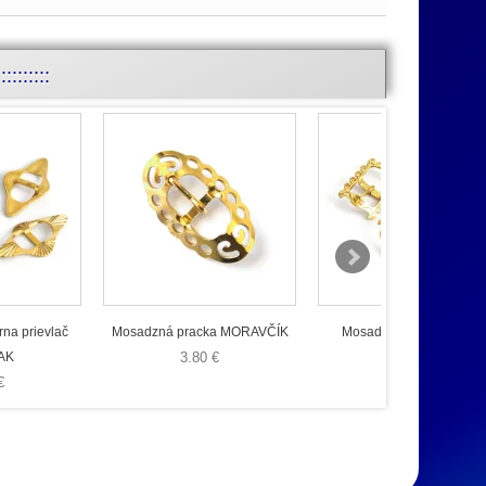
::::::
rna prievlač
Mosadzná pracka MORAVČÍK
Mosadzná ľudová spon
AK
3.80 €
SATORA
€
7.20 €