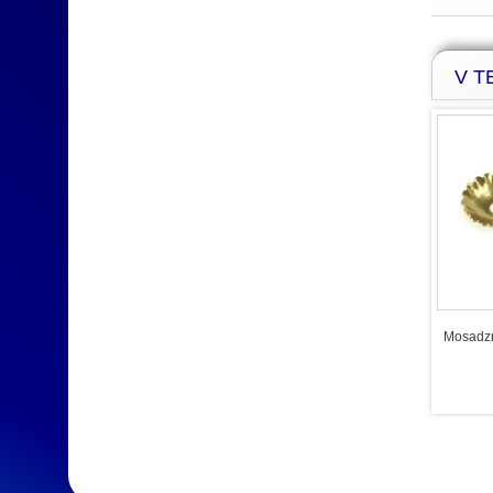
V TE
Mosadzn