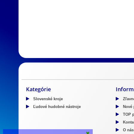
Slovenský kroj
Predaj Slovenských krojov
Predaj mosadzn
Kategórie
Inform
Slovenské kroje
Zľavn
Ľudové hudobné nástroje
Nové 
TOP p
Kontak
O nás