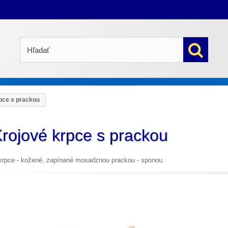
pce s prackou
rojové krpce s prackou
krpce - kožené, zapínané mosadznou prackou - sponou.