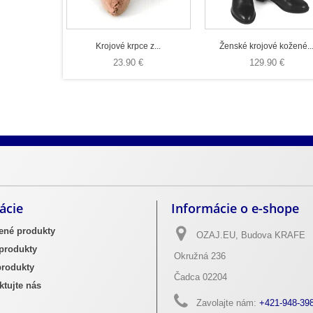
Krojové krpce z...
Ženské krojové kožené..
23.90 €
129.90 €
ých praciek na opasky
Výrobky z pravej hovädzej kože
ácie
Informácie o e-shope
ené produkty
OZAJ.EU, Budova KRAFE
produkty
Okružná 236
rodukty
Čadca 02204
tujte nás
Zavolajte nám:
+421-948-39