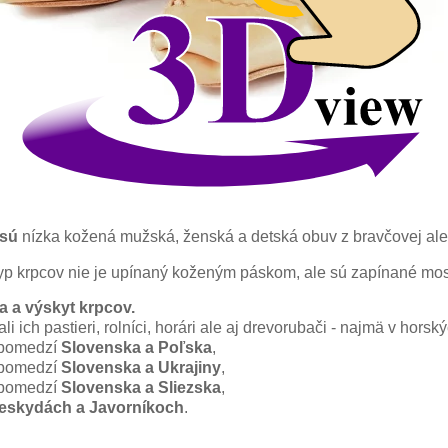
 sú
nízka kožená mužská, ženská a detská obuv z bravčovej al
typ krpcov nie je upínaný koženým páskom, ale sú zapínané m
ia a výskyt krpcov.
li ich pastieri, rolníci, horári ale aj drevorubači - najmä v hors
pomedzí
Slovenska a Poľska
,
pomedzí
Slovenska a Ukrajiny
,
pomedzí
Slovenska a Sliezska
,
eskydách a Javorníkoch
.