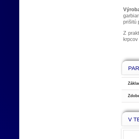
Výroba
garbia
prišitú
Z prak
krpcov 
výro
PA
krpce, folk
Zákla
Zdobe
V TE