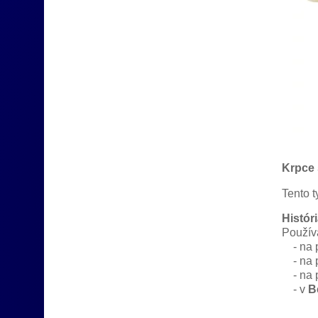
Krpce
Tento 
Histór
Používa
- na 
- na 
- na 
- v
B