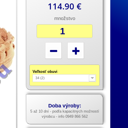
114.90 €
množstvo
Veľkosť obuvi
34 (2)
Doba výroby:
5 až 10 dní - podľa kapacitných možností
výrobcu - info 0949 866 562