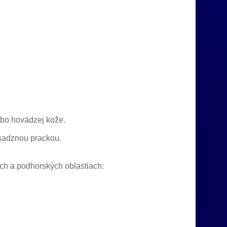
ebo hovädzej kože.
osadznou prackou.
kých a podhorských oblastiach: