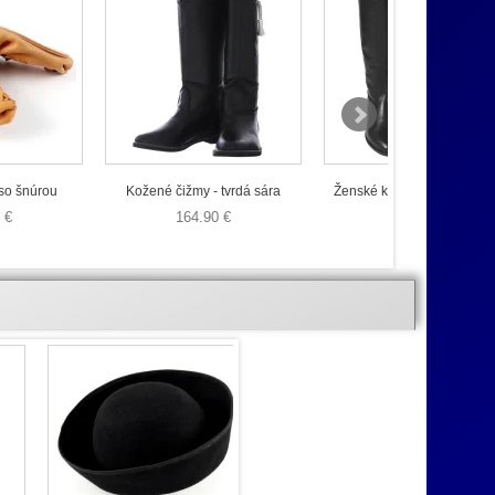
 so šnúrou
Kožené čižmy - tvrdá sára
Ženské krojové kožené či
 €
164.90 €
129.90 €