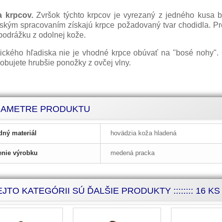
 krpcov.
Zvršok týchto krpcov je vyrezaný z jedného kusa b
rským spracovaním získajú krpce požadovaný tvar chodidla. Pr
 podrážku z odolnej kože.
tického hľadiska nie je vhodné krpce obúvať na "bosé nohy". 
obujete hrubšie ponožky z ovčej vlny.
ba krpcov, predaj krpcov
RAMETRE PRODUKTU
lórne krpce, ľudová obuv, oprava krpcov, podšívanie krpcov
dný materiál
hovädzia koža hladená
nie výrobku
medená pracka
JTO KATEGÓRII SÚ ĎALŠIE PRODUKTY :::::::: 16 KS :::