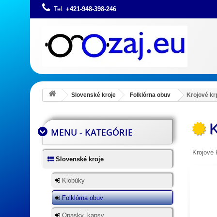
Tel:
+421-948-398-246
Slovenské kroje
Folklórna obuv
Krojové kr
K
MENU - KATEGÓRIE
Krojové 
Slovenské kroje
Klobúky
Folklórna obuv
Opasky, kapsy