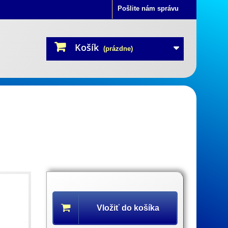
Pošlite nám správu
Košík
(prázdne)
Popis
produktu
Vložiť do košíka